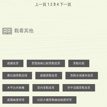
上一頁
1
2
3
4
下一頁
觀看其他
庭園造景
景賢路賴公館景觀造景
景觀石龍
疊石牆景觀花壇
庭園景觀造景
景觀水池瀑布造景
木平台木格柵
室內景觀造景
空中花園景觀造景
庭園維護管理
社區大樓景觀修改維護管理