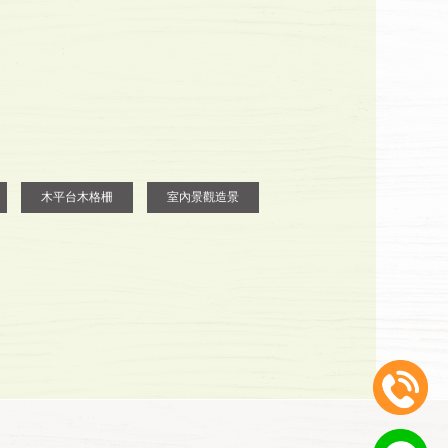
木平台木格柵
室內景觀造景