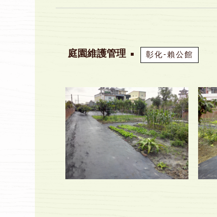
庭園維護管理
彰化-賴公館