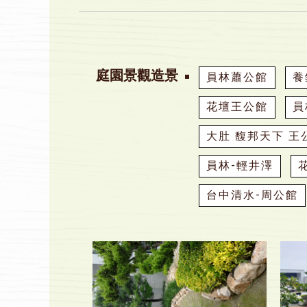
庭園景觀造景
員林蕭公館
養
花壇王公館
員
大肚 馥邦天下 王
員林-輕井澤
台中清水-周公館