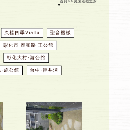
首頁
>
> 庭園景觀造景
久樘四季Vialla
聖音機械
彰化市 泰和路 王公館
彰化大村-游公館
尾-施公館
台中-輕井澤