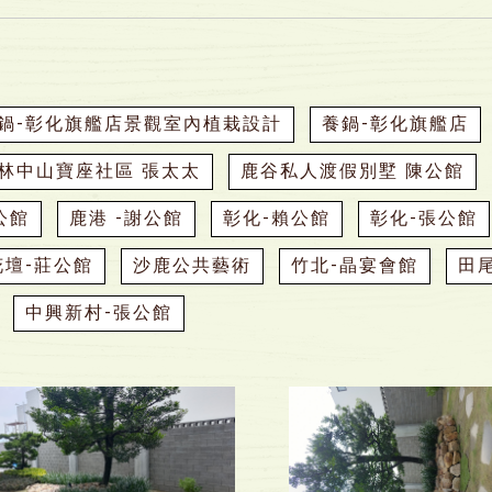
鍋-彰化旗艦店景觀室內植栽設計
養鍋-彰化旗艦店
林中山寶座社區 張太太
鹿谷私人渡假別墅 陳公館
公館
鹿港 -謝公館
彰化-賴公館
彰化-張公館
花壇-莊公館
沙鹿公共藝術
竹北-晶宴會館
田
中興新村-張公館