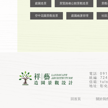
庭園造景
景賢路賴公館景觀造景
景觀
空中花園景觀造景
庭園維護管理
社區
電話: 091
統編: 724
信箱: tul
地址: 彰
回首頁
關於我