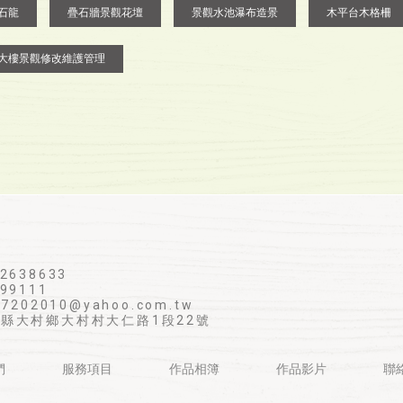
石龍
疊石牆景觀花壇
景觀水池瀑布造景
木平台木格柵
大樓景觀修改維護管理
2638633
99111
s7202010@yahoo.com.tw
化縣大村鄉大村村大仁路1段22號
們
服務項目
作品相簿
作品影片
聯