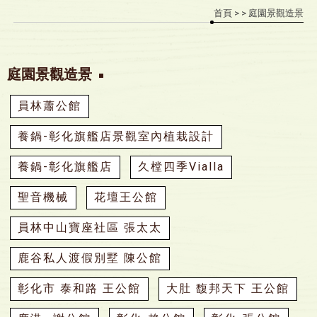
首頁
>
> 庭園景觀造景
庭園景觀造景
員林蕭公館
養鍋-彰化旗艦店景觀室內植栽設計
養鍋-彰化旗艦店
久樘四季Vialla
聖音機械
花壇王公館
員林中山寶座社區 張太太
鹿谷私人渡假別墅 陳公館
彰化市 泰和路 王公館
大肚 馥邦天下 王公館