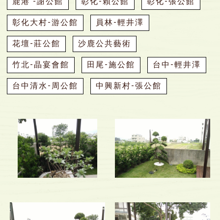
鹿港 -謝公館
彰化-賴公館
彰化-張公館
彰化大村-游公館
員林-輕井澤
花壇-莊公館
沙鹿公共藝術
竹北-晶宴會館
田尾-施公館
台中-輕井澤
台中清水-周公館
中興新村-張公館