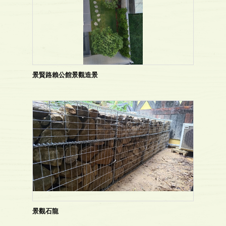
景賢路賴公館景觀造景
景觀石龍